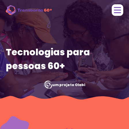
P
E
T
Tecnologias para
So
pessoas 60+
D
Re
um projeto Olabi
C